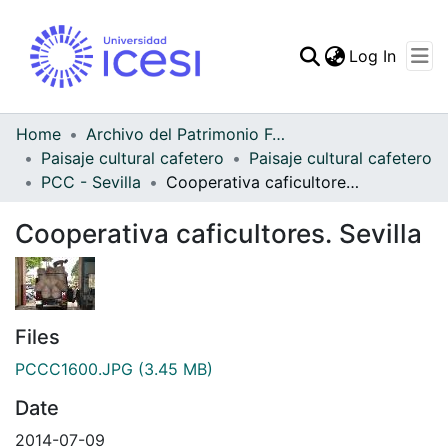
(curren
Log In
Communities & Collec
All of DSpace
Home
Archivo del Patrimonio Fotográfico y Fílmico del Valle del Cauca
Paisaje cultural cafetero
Paisaje cultural cafetero
Statistics
PCC - Sevilla
Cooperativa caficultores. Sevilla
Cooperativa caficultores. Sevilla
Files
PCCC1600.JPG
(3.45 MB)
Date
2014-07-09