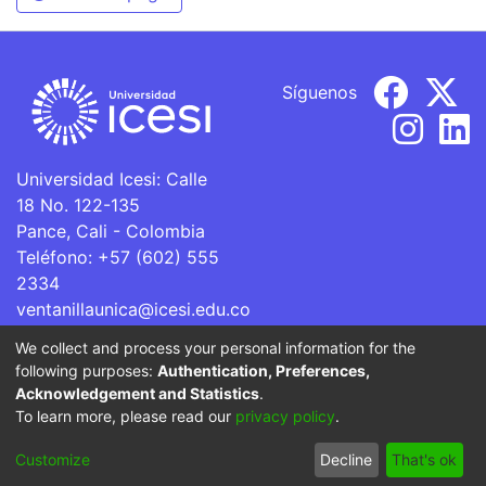
Síguenos
Universidad Icesi: Calle
18 No. 122-135
Pance, Cali - Colombia
Teléfono: +57 (602) 555
2334
ventanillaunica@icesi.edu.co
We collect and process your personal information for the
La Universidad Icesi es una Institución de Educación
following purposes:
Authentication, Preferences,
Superior que se encuentra sujeta a inspección y vigilancia
Acknowledgement and Statistics
.
por parte del Ministerio de Educación Nacional.
To learn more, please read our
privacy policy
.
Cookie
Privacy
End User
Send
Customize
Decline
That's ok
settings
policy
Agreement
Feedback