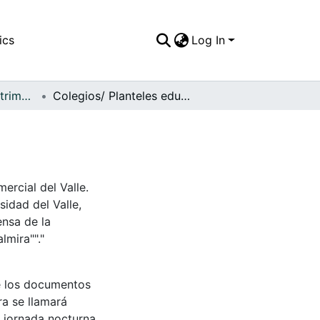
ics
Log In
FFDO - Palmira - Patrimonial
Colegios/ Planteles educativos
ercial del Valle.
sidad del Valle,
ensa de la
lmira""."
e los documentos
ra se llamará
, jornada nocturna.