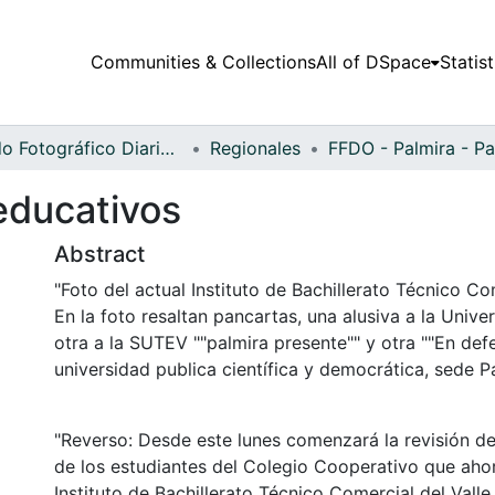
Communities & Collections
All of DSpace
Statist
Fondo Fotográfico Diario Occidente
Regionales
educativos
Abstract
"Foto del actual Instituto de Bachillerato Técnico Com
En la foto resaltan pancartas, una alusiva a la Univer
otra a la SUTEV ""palmira presente"" y otra ""En def
universidad publica científica y democrática, sede Pa
"Reverso: Desde este lunes comenzará la revisión d
de los estudiantes del Colegio Cooperativo que aho
Instituto de Bachillerato Técnico Comercial del Valle