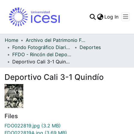
(curren
Log In
Communities & Collec
All of DSpace
Home
Archivo del Patrimonio Fotográfico y Fílmico del Valle del Cauca
Fondo Fotográfico Diario Occidente
Deportes
Statistics
FFDO - Rincón del Deportivo Cali - Patrimonial
Deportivo Cali 3-1 Quindío
Deportivo Cali 3-1 Quindío
Files
FDO022819.jpg
(3.2 MB)
FDO022819A.jpg
(3.69 MB)