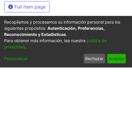
Full item page
Recopilamos y procesamos su información personal para los
siguientes propósitos:
Autenticación, Preferencias,
Síguenos
Reconocimiento y Estadísticas
.
Para obtener más información, lea nuestra
política de
privacidad
.
Universidad Icesi: Calle
Personalizar
Rechazar
Aceptar
18 No. 122-135
Pance, Cali - Colombia
Teléfono: +57 (602) 555
2334
ventanillaunica@icesi.edu.co
La Universidad Icesi es una Institución de Educación
Superior que se encuentra sujeta a inspección y vigilancia
por parte del Ministerio de Educación Nacional.
Cookie
Privacy
End User
Send