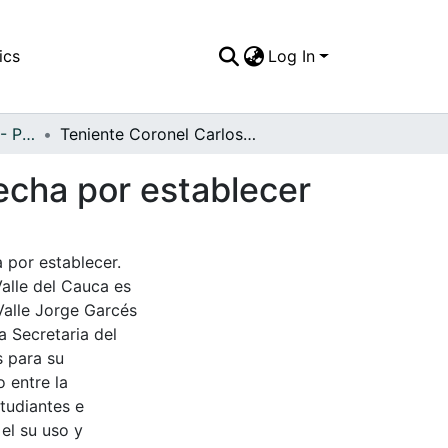
ics
Log In
APFFVC - Personajes - Patrimonial
Teniente Coronel Carlos Alvarez Ricaurte, Cali, fecha por establecer
fecha por establecer
a por establecer.
Valle del Cauca es
Valle Jorge Garcés
a Secretaria del
s para su
 entre la
tudiantes e
 el su uso y