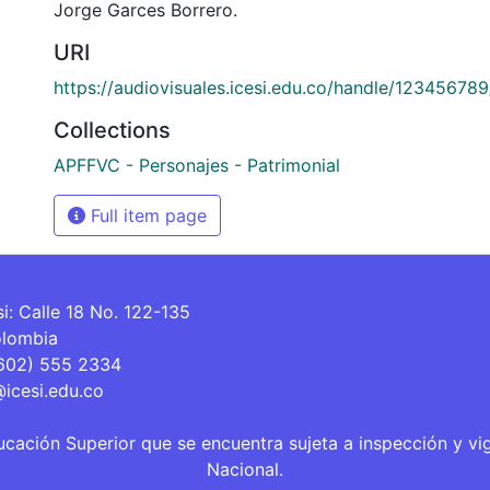
Jorge Garces Borrero.
URI
https://audiovisuales.icesi.edu.co/handle/12345678
Collections
APFFVC - Personajes - Patrimonial
Full item page
si: Calle 18 No. 122-135
olombia
(602) 555 2334
@icesi.edu.co
ucación Superior que se encuentra sujeta a inspección y vi
Nacional.