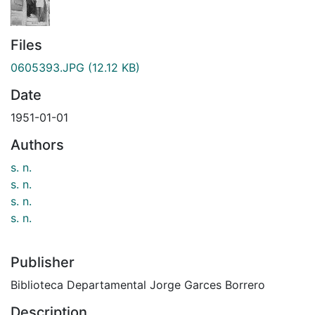
Files
0605393.JPG
(12.12 KB)
Date
1951-01-01
Authors
s. n.
s. n.
s. n.
s. n.
Publisher
Biblioteca Departamental Jorge Garces Borrero
Description