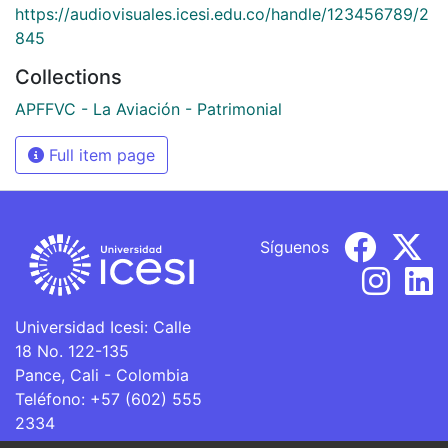
https://audiovisuales.icesi.edu.co/handle/123456789/2
845
Collections
APFFVC - La Aviación - Patrimonial
Full item page
Síguenos
Universidad Icesi: Calle
18 No. 122-135
Pance, Cali - Colombia
Teléfono: +57 (602) 555
2334
ventanillaunica@icesi.edu.co