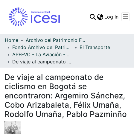
(curren
Log In
Communities & Collec
All of DSpace
Home
Archivo del Patrimonio Fotográfico y Fílmico del Valle del Cauca
Fondo Archivo del Patrimonio Fotográfico y Fílmico del Valle del Cauca
El Transporte
Statistics
APFFVC - La Aviación - Patrimonial
De viaje al campeonato de ciclismo en Bogotá se encontraron: Argemiro Sánchez, Cobo Arizabaleta, Félix Umaña, Rodolfo Umaña, Pablo Pazminño
De viaje al campeonato de
ciclismo en Bogotá se
encontraron: Argemiro Sánchez,
Cobo Arizabaleta, Félix Umaña,
Rodolfo Umaña, Pablo Pazminño