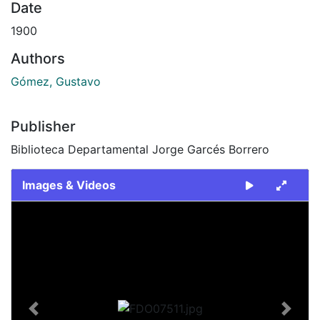
Date
1900
Authors
Gómez, Gustavo
Publisher
Biblioteca Departamental Jorge Garcés Borrero
Images & Videos
Slide 1 of 1
Previous
Next