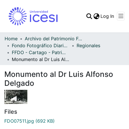
(curren
Log In
Communities & Collec
All of DSpace
Home
Archivo del Patrimonio Fotográfico y Fílmico del Valle del Cauca
Fondo Fotográfico Diario Occidente
Regionales
Statistics
FFDO - Cartago - Patrimonial
Monumento al Dr Luis Alfonso Delgado
Monumento al Dr Luis Alfonso
Delgado
Files
FDO07511.jpg
(692 KB)