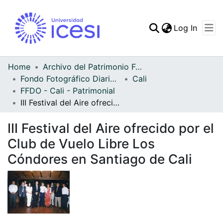
(curren
Log In
Communities & Collec
All of DSpace
Home
Archivo del Patrimonio Fotográfico y Fílmico del Valle del Cauca
Fondo Fotográfico Diario Occidente
Cali
Statistics
FFDO - Cali - Patrimonial
III Festival del Aire ofrecido por el Club de Vuelo Libre Los Cóndores en Santiago de Cali
III Festival del Aire ofrecido por el
Club de Vuelo Libre Los
Cóndores en Santiago de Cali