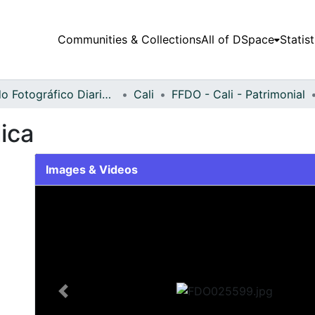
Communities & Collections
All of DSpace
Statist
Fondo Fotográfico Diario Occidente
Cali
FFDO - Cali - Patrimonial
lica
Images & Videos
Slide 1 of 2
Previous