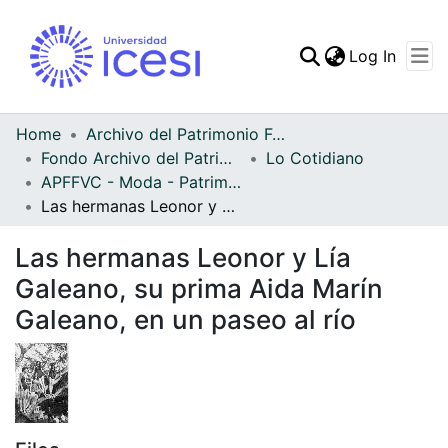
(curren
Log In
Communities & Collec
All of DSpace
Home
Archivo del Patrimonio Fotográfico y Fílmico del Valle del Cauca
Fondo Archivo del Patrimonio Fotográfico y Fílmico del Valle del Cauca
Lo Cotidiano
Statistics
APFFVC - Moda - Patrimonial
Las hermanas Leonor y Lía Galeano, su prima Aida Marín Galeano, en un paseo al río
Las hermanas Leonor y Lía
Galeano, su prima Aida Marín
Galeano, en un paseo al río