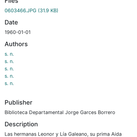
Files
0603466.JPG
(31.9 KB)
Date
1960-01-01
Authors
s. n.
s. n.
s. n.
s. n.
s. n.
Publisher
Biblioteca Departamental Jorge Garces Borrero
Description
Las hermanas Leonor y Lía Galeano, su prima Aida