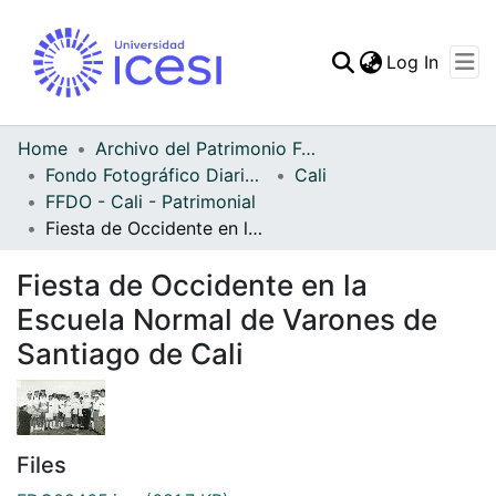
(curren
Log In
Communities & Collec
All of DSpace
Home
Archivo del Patrimonio Fotográfico y Fílmico del Valle del Cauca
Fondo Fotográfico Diario Occidente
Cali
Statistics
FFDO - Cali - Patrimonial
Fiesta de Occidente en la Escuela Normal de Varones de Santiago de Cali
Fiesta de Occidente en la
Escuela Normal de Varones de
Santiago de Cali
Files