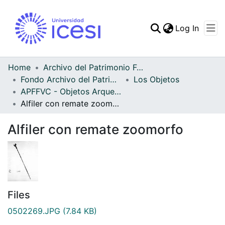
(curren
Log In
Communities & Collec
All of DSpace
Home
Archivo del Patrimonio Fotográfico y Fílmico del Valle del Cauca
Fondo Archivo del Patrimonio Fotográfico y Fílmico del Valle del Cauca
Los Objetos
Statistics
APFFVC - Objetos Arqueológico - Patrimonial
Alfiler con remate zoomorfo
Alfiler con remate zoomorfo
Files
0502269.JPG
(7.84 KB)