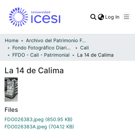
(curren
Log In
Communities & Collec
All of DSpace
Home
Archivo del Patrimonio Fotográfico y Fílmico del Valle del Cauca
Fondo Fotográfico Diario Occidente
Cali
Statistics
FFDO - Cali - Patrimonial
La 14 de Calima
La 14 de Calima
Files
FDO026383.jpeg
(850.95 KB)
FDO026383A.jpeg
(704.12 KB)