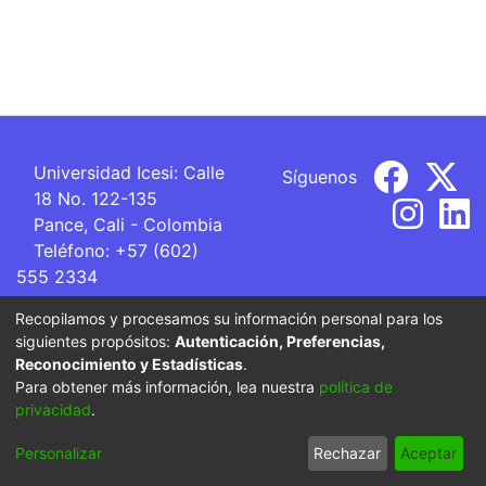
Universidad Icesi: Calle
Síguenos
18 No. 122-135
Pance, Cali - Colombia
Teléfono: +57 (602)
555 2334
ventanillaunica@icesi.edu.co
Recopilamos y procesamos su información personal para los
siguientes propósitos:
Autenticación, Preferencias,
La Universidad Icesi es una Institución de Educación
Reconocimiento y Estadísticas
.
Superior que se encuentra sujeta a inspección y vigilancia
Para obtener más información, lea nuestra
política de
por parte del Ministerio de Educación Nacional.
privacidad
.
Cookie
Privacy
End User
Send
Personalizar
Rechazar
Aceptar
settings
policy
Agreement
Feedback