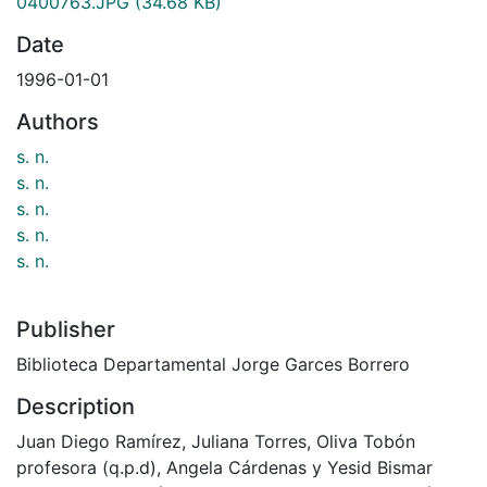
0400763.JPG
(34.68 KB)
Date
1996-01-01
Authors
s. n.
s. n.
s. n.
s. n.
s. n.
Publisher
Biblioteca Departamental Jorge Garces Borrero
Description
Juan Diego Ramírez, Juliana Torres, Oliva Tobón
profesora (q.p.d), Angela Cárdenas y Yesid Bismar