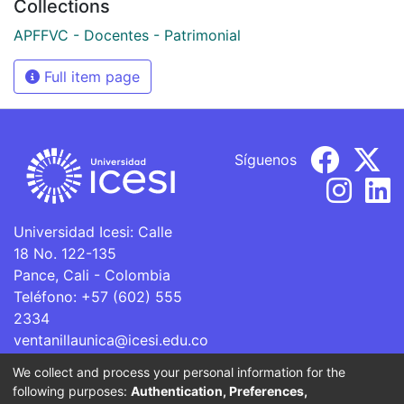
Collections
APFFVC - Docentes - Patrimonial
Full item page
Síguenos
Universidad Icesi: Calle
18 No. 122-135
Pance, Cali - Colombia
Teléfono: +57 (602) 555
2334
ventanillaunica@icesi.edu.co
We collect and process your personal information for the
La Universidad Icesi es una Institución de Educación
following purposes:
Authentication, Preferences,