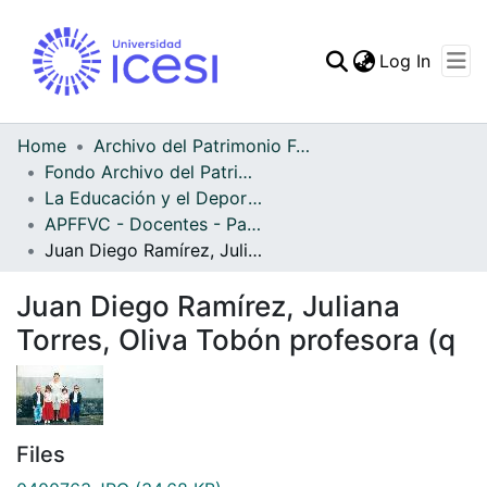
(curren
Log In
Communities & Collec
All of DSpace
Home
Archivo del Patrimonio Fotográfico y Fílmico del Valle del Cauca
Fondo Archivo del Patrimonio Fotográfico y Fílmico del Valle del Cauca
Statistics
La Educación y el Deporte
APFFVC - Docentes - Patrimonial
Juan Diego Ramírez, Juliana Torres, Oliva Tobón profesora (q
Juan Diego Ramírez, Juliana
Torres, Oliva Tobón profesora (q
Files