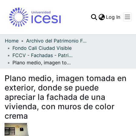
(curren
Log In
Communities & Collec
All of DSpace
Home
Archivo del Patrimonio Fotográfico y Fílmico del Valle del Cauca
Fondo Cali Ciudad Visible
Statistics
FCCV - Fachadas - Patrimonial
Plano medio, imagen tomada en exterior, donde se puede apreciar la fachada de una vivienda, con muros de color crema
Plano medio, imagen tomada en
exterior, donde se puede
apreciar la fachada de una
vivienda, con muros de color
crema