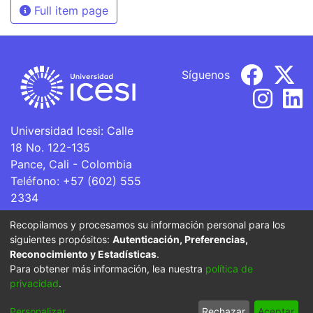
Full item page
Síguenos
Universidad Icesi: Calle
18 No. 122-135
Pance, Cali - Colombia
Teléfono: +57 (602) 555
2334
ventanillaunica@icesi.edu.co
Recopilamos y procesamos su información personal para los
siguientes propósitos:
Autenticación, Preferencias,
La Universidad Icesi es una Institución de Educación
Reconocimiento y Estadísticas
.
Superior que se encuentra sujeta a inspección y vigilancia
Para obtener más información, lea nuestra
política de
por parte del Ministerio de Educación Nacional.
privacidad
.
Cookie
Privacy
End User
Send
Personalizar
Rechazar
Aceptar