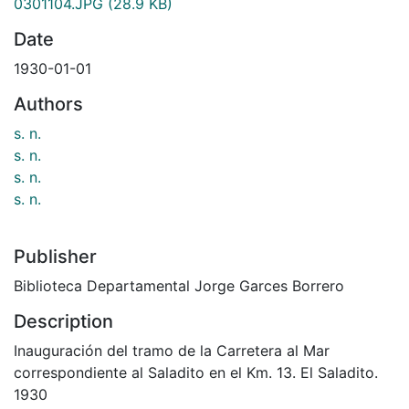
0301104.JPG
(28.9 KB)
Date
1930-01-01
Authors
s. n.
s. n.
s. n.
s. n.
Publisher
Biblioteca Departamental Jorge Garces Borrero
Description
Inauguración del tramo de la Carretera al Mar
correspondiente al Saladito en el Km. 13. El Saladito.
1930