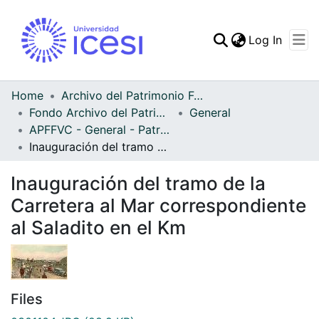
(curren
Log In
Communities & Collec
All of DSpace
Home
Archivo del Patrimonio Fotográfico y Fílmico del Valle del Cauca
Fondo Archivo del Patrimonio Fotográfico y Fílmico del Valle del Cauca
General
Statistics
APFFVC - General - Patrimonial
Inauguración del tramo de la Carretera al Mar correspondiente al Saladito en el Km
Inauguración del tramo de la
Carretera al Mar correspondiente
al Saladito en el Km
Files