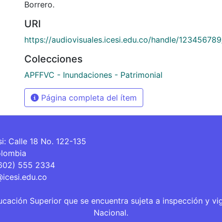
Borrero.
URI
https://audiovisuales.icesi.edu.co/handle/12345678
Colecciones
APFFVC - Inundaciones - Patrimonial
Página completa del ítem
si: Calle 18 No. 122-135
olombia
(602) 555 2334
@icesi.edu.co
ucación Superior que se encuentra sujeta a inspección y vi
Nacional.