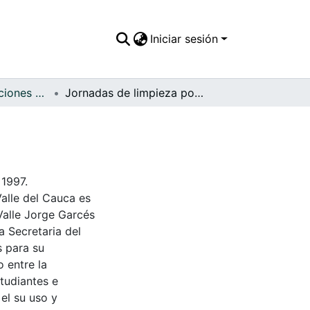
Iniciar sesión
APFFVC - Inundaciones - Patrimonial
Jornadas de limpieza posteriores al vendaval
 1997.
Valle del Cauca es
Valle Jorge Garcés
a Secretaria del
s para su
 entre la
tudiantes e
 el su uso y