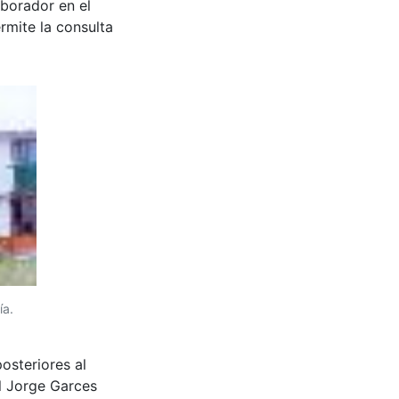
aborador en el
rmite la consulta
ía.
steriores al
l Jorge Garces