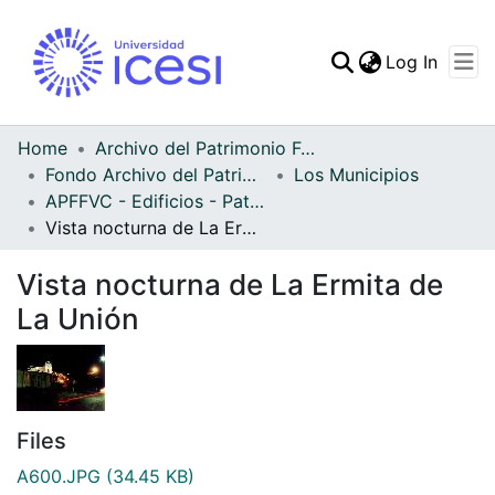
(curren
Log In
Communities & Collec
All of DSpace
Home
Archivo del Patrimonio Fotográfico y Fílmico del Valle del Cauca
Fondo Archivo del Patrimonio Fotográfico y Fílmico del Valle del Cauca
Los Municipios
Statistics
APFFVC - Edificios - Patrimonial
Vista nocturna de La Ermita de La Unión
Vista nocturna de La Ermita de
La Unión
Files
A600.JPG
(34.45 KB)