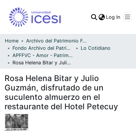
(curren
Log In
Communities & Collec
All of DSpace
Home
Archivo del Patrimonio Fotográfico y Fílmico del Valle del Cauca
Fondo Archivo del Patrimonio Fotográfico y Fílmico del Valle del Cauca
Lo Cotidiano
Statistics
APFFVC - Amor - Patrimonial
Rosa Helena Bitar y Julio Guzmán, disfrutado de un suculento almuerzo en el restaurante del Hotel Petecuy
Rosa Helena Bitar y Julio
Guzmán, disfrutado de un
suculento almuerzo en el
restaurante del Hotel Petecuy