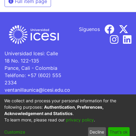
Full item page
Síguenos
Universidad Icesi: Calle
18 No. 122-135
Pance, Cali - Colombia
Teléfono: +57 (602) 555
2334
ventanillaunica@icesi.edu.co
We collect and process your personal information for the
La Universidad Icesi es una Institución de Educación
following purposes:
Authentication, Preferences,
Superior que se encuentra sujeta a inspección y vigilancia
Acknowledgement and Statistics
.
por parte del Ministerio de Educación Nacional.
To learn more, please read our
privacy policy
.
Cookie
Privacy
End User
Send
Customize
Decline
That's ok