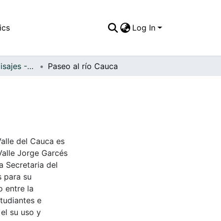
ics
Log In
APFFVC - Los Paisajes - Patrimonial
Paseo al río Cauca
Valle del Cauca es
Valle Jorge Garcés
a Secretaria del
s para su
 entre la
tudiantes e
 el su uso y