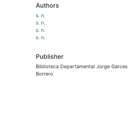
Authors
s. n.
s. n.
s. n.
s. n.
Publisher
Biblioteca Departamental Jorge Garces
Borrero