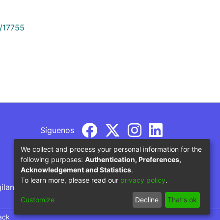
9/17755
Síguenos
We collect and process your personal information for the
following purposes:
Authentication, Preferences,
Acknowledgement and Statistics
.
To learn more, please read our
privacy policy
.
gilancia por parte del Ministerio de Educación
Customize
Decline
That's ok
ack