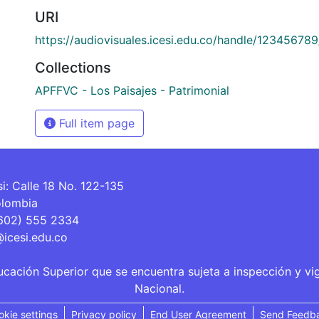
URI
https://audiovisuales.icesi.edu.co/handle/12345678
Collections
APFFVC - Los Paisajes - Patrimonial
Full item page
si: Calle 18 No. 122-135
olombia
(602) 555 2334
@icesi.edu.co
ucación Superior que se encuentra sujeta a inspección y vi
Nacional.
okie settings
Privacy policy
End User Agreement
Send Feedb