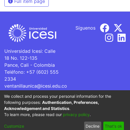
Full item page
Síguenos
Universidad Icesi: Calle
18 No. 122-135
Pance, Cali - Colombia
Teléfono: +57 (602) 555
2334
ventanillaunica@icesi.edu.co
We collect and process your personal information for the
La Universidad Icesi es una Institución de Educación
following purposes:
Authentication, Preferences,
Superior que se encuentra sujeta a inspección y vigilancia
Acknowledgement and Statistics
.
por parte del Ministerio de Educación Nacional.
To learn more, please read our
privacy policy
.
Cookie
Privacy
End User
Send
Customize
Decline
That's ok