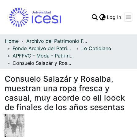
(curren
Log In
Communities & Collec
All of DSpace
Home
Archivo del Patrimonio Fotográfico y Fílmico del Valle del Cauca
Fondo Archivo del Patrimonio Fotográfico y Fílmico del Valle del Cauca
Lo Cotidiano
Statistics
APFFVC - Moda - Patrimonial
Consuelo Salazár y Rosalba, muestran una ropa fresca y casual, muy acorde co ell loock de finales de los años sesentas
Consuelo Salazár y Rosalba,
muestran una ropa fresca y
casual, muy acorde co ell loock
de finales de los años sesentas