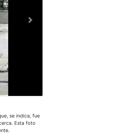
Next
ue, se indica, fue
erca. Esta foto
ente.