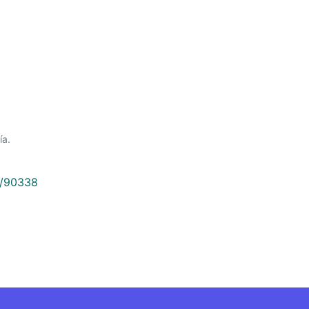
ía.
9/90338