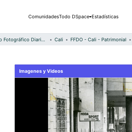
Comunidades
Todo DSpace
Estadísticas
Fondo Fotográfico Diario Occidente
Cali
FFDO - Cali - Patrimonial
Imagenes y Videos
Slide 1 of 2