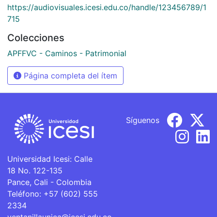
https://audiovisuales.icesi.edu.co/handle/123456789/1
715
Colecciones
APFFVC - Caminos - Patrimonial
Página completa del ítem
Síguenos
Universidad Icesi: Calle
18 No. 122-135
Pance, Cali - Colombia
Teléfono: +57 (602) 555
2334