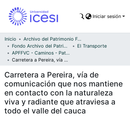
Iniciar sesión
Comunidades
Todo DSpace
Inicio
Archivo del Patrimonio Fotográfico y Fílmico del Valle del Cauca
Fondo Archivo del Patrimonio Fotográfico y Fílmico del Valle del Cauca
El Transporte
Estadísticas
APFFVC - Caminos - Patrimonial
Carretera a Pereira, vía de comunicación que nos mantiene en contacto con la naturaleza viva y radiante que atraviesa a todo el valle del cauca
Carretera a Pereira, vía de
comunicación que nos mantiene
en contacto con la naturaleza
viva y radiante que atraviesa a
todo el valle del cauca