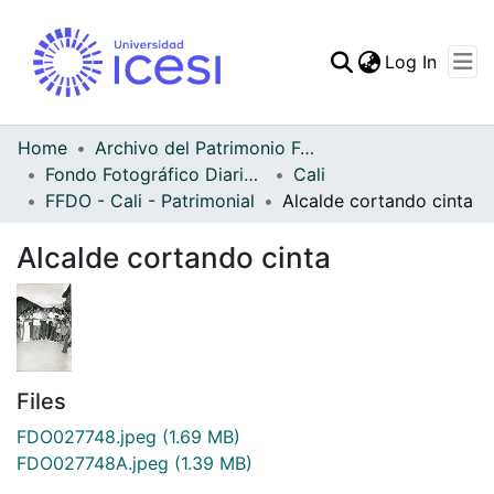
(curren
Log In
Communities & Collec
All of DSpace
Home
Archivo del Patrimonio Fotográfico y Fílmico del Valle del Cauca
Fondo Fotográfico Diario Occidente
Cali
Statistics
FFDO - Cali - Patrimonial
Alcalde cortando cinta
Alcalde cortando cinta
Files
FDO027748.jpeg
(1.69 MB)
FDO027748A.jpeg
(1.39 MB)