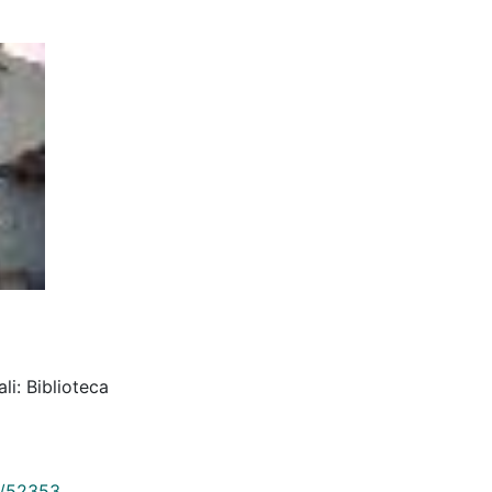
li: Biblioteca
9/52353