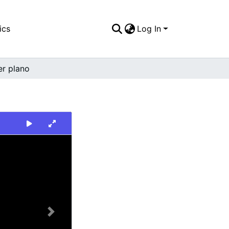
ics
Log In
er plano
Next