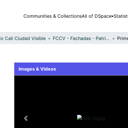
Communities & Collections
All of DSpace
Statist
o Cali Ciudad Visible
FCCV - Fachadas - Patrimonial
Prim
Images & Videos
Slide 1 of 1
Previous