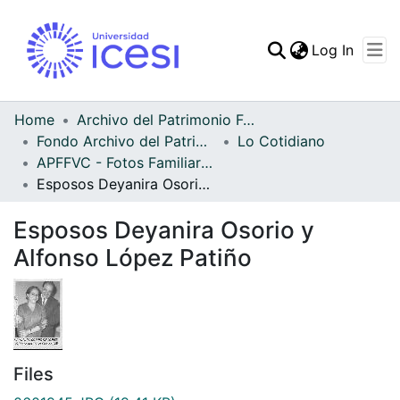
(curren
Log In
Communities & Collec
All of DSpace
Home
Archivo del Patrimonio Fotográfico y Fílmico del Valle del Cauca
Fondo Archivo del Patrimonio Fotográfico y Fílmico del Valle del Cauca
Lo Cotidiano
Statistics
APFFVC - Fotos Familiares - Patrimonial
Esposos Deyanira Osorio y Alfonso López Patiño
Esposos Deyanira Osorio y
Alfonso López Patiño
Files