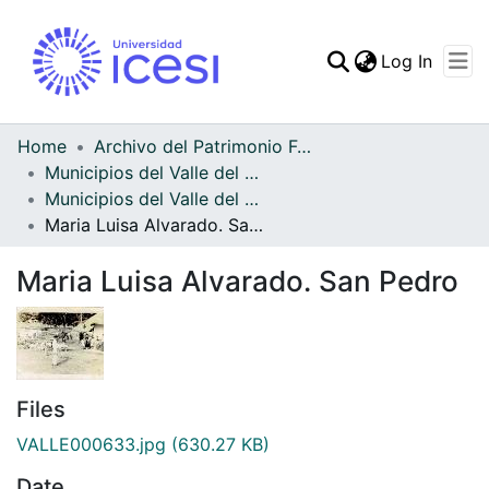
(curren
Log In
Communities & Collec
All of DSpace
Home
Archivo del Patrimonio Fotográfico y Fílmico del Valle del Cauca
Municipios del Valle del Cauca
Statistics
Municipios del Valle del Cauca
Maria Luisa Alvarado. San Pedro
Maria Luisa Alvarado. San Pedro
Files
VALLE000633.jpg
(630.27 KB)
Date