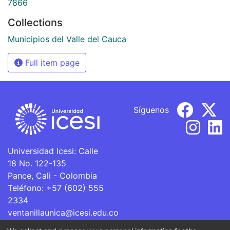
7866
Collections
Municipios del Valle del Cauca
Full item page
Síguenos
Universidad Icesi: Calle
18 No. 122-135
Pance, Cali - Colombia
Teléfono: +57 (602) 555
2334
ventanillaunica@icesi.edu.co