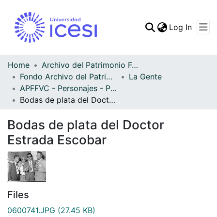
(curren
Log In
Communities & Collec
All of DSpace
Home
Archivo del Patrimonio Fotográfico y Fílmico del Valle del Cauca
Fondo Archivo del Patrimonio Fotográfico y Fílmico del Valle del Cauca
La Gente
Statistics
APFFVC - Personajes - Patrimonial
Bodas de plata del Doctor Estrada Escobar
Bodas de plata del Doctor
Estrada Escobar
Files
0600741.JPG
(27.45 KB)