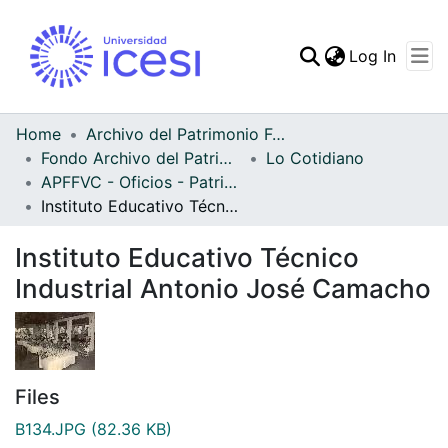
(curren
Log In
Communities & Collec
All of DSpace
Home
Archivo del Patrimonio Fotográfico y Fílmico del Valle del Cauca
Fondo Archivo del Patrimonio Fotográfico y Fílmico del Valle del Cauca
Lo Cotidiano
Statistics
APFFVC - Oficios - Patrimonial
Instituto Educativo Técnico Industrial Antonio José Camacho
Instituto Educativo Técnico
Industrial Antonio José Camacho
Files
B134.JPG
(82.36 KB)