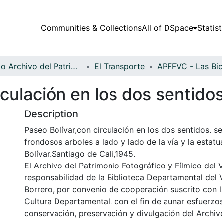
Communities & Collections
All of DSpace
Statist
Fondo Archivo del Patrimonio Fotográfico y Fílmico del Valle del Cauca
El Transporte
rculación en los dos sentido
Description
Paseo Bolívar,con circulación en los dos sentidos. s
frondosos arboles a lado y lado de la vía y la estat
Bolívar.Santiago de Cali,1945.
El Archivo del Patrimonio Fotográfico y Fílmico del 
responsabilidad de la Biblioteca Departamental del 
Borrero, por convenio de cooperación suscrito con l
Cultura Departamental, con el fin de aunar esfuerzo
conservación, preservación y divulgación del Archivo