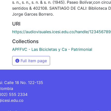
s. n., s. n., s. n. & s. n. (1945). Paseo Bolívar,con cir
sentidos & 402108. SANTIAGO DE CALI: Biblioteca 
Jorge Garces Borrero.
URI
https://audiovisuales.icesi.edu.co/handle/12345678
Collections
APFFVC - Las Bicicletas y Ca - Patrimonial
Full item page
si: Calle 18 No. 122-135
olombia
(602) 555 2334
@icesi.edu.co