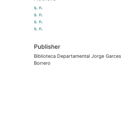
s. n.
s. n.
s. n.
s. n.
Publisher
Biblioteca Departamental Jorge Garces
Borrero