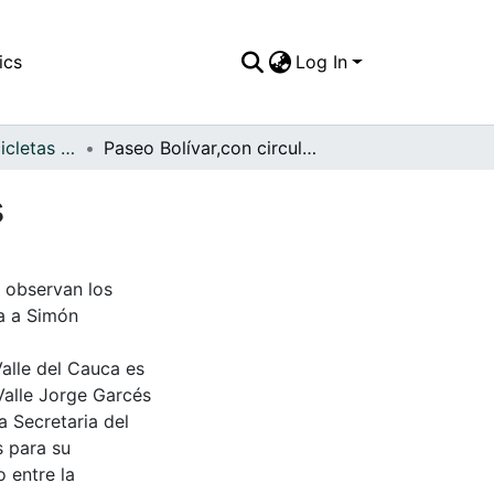
ics
Log In
APFFVC - Las Bicicletas y Ca - Patrimonial
Paseo Bolívar,con circulación en los dos sentidos
s
e observan los
ua a Simón
Valle del Cauca es
Valle Jorge Garcés
a Secretaria del
s para su
 entre la