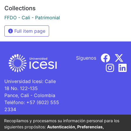
Collections
FFDO - Cali - Patrimonial
Full item page
Síguenos
Universidad Icesi: Calle
18 No. 122-135
Pance, Cali - Colombia
Teléfono: +57 (602) 555
2334
ventanillaunica@icesi.edu.co
Recopilamos y procesamos su información personal para los
siguientes propósitos:
Autenticación, Preferencias,
La Universidad Icesi es una Institución de Educación