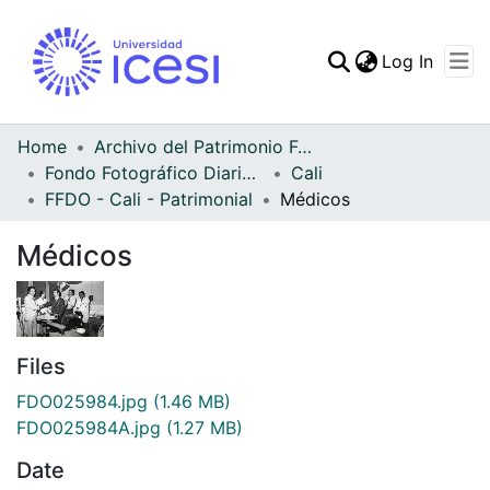
(curren
Log In
Communities & Collec
All of DSpace
Home
Archivo del Patrimonio Fotográfico y Fílmico del Valle del Cauca
Fondo Fotográfico Diario Occidente
Cali
Statistics
FFDO - Cali - Patrimonial
Médicos
Médicos
Files
FDO025984.jpg
(1.46 MB)
FDO025984A.jpg
(1.27 MB)
Date