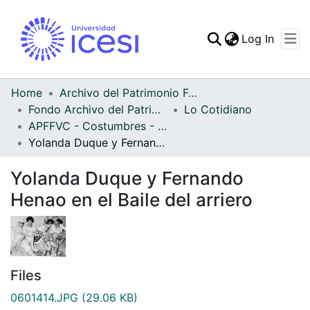
(curren
Log In
Communities & Collec
All of DSpace
Home
Archivo del Patrimonio Fotográfico y Fílmico del Valle del Cauca
Fondo Archivo del Patrimonio Fotográfico y Fílmico del Valle del Cauca
Lo Cotidiano
Statistics
APFFVC - Costumbres - Patrimonial
Yolanda Duque y Fernando Henao en el Baile del arriero
Yolanda Duque y Fernando
Henao en el Baile del arriero
Files
0601414.JPG
(29.06 KB)