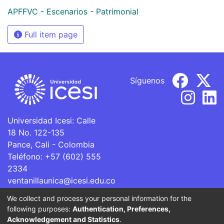
APFFVC - Escenarios - Patrimonial
Full item page
Síguenos
Universidad Icesi: Calle
18 No. 122-135
Pance, Cali - Colombia
Teléfono: +57 (602) 555
2334
ventanillaunica@icesi.edu.co
We collect and process your personal information for the
La Universidad Icesi es una Institución de Educación
following purposes:
Authentication, Preferences,
Superior que se encuentra sujeta a inspección y vigilancia
Acknowledgement and Statistics
.