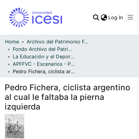
(curren
Log In
Communities & Collec
All of DSpace
Home
Archivo del Patrimonio Fotográfico y Fílmico del Valle del Cauca
Fondo Archivo del Patrimonio Fotográfico y Fílmico del Valle del Cauca
Statistics
La Educación y el Deporte
APFFVC - Escenarios - Patrimonial
Pedro Fichera, ciclista argentino al cual le faltaba la pierna izquierda
Pedro Fichera, ciclista argentino
al cual le faltaba la pierna
izquierda