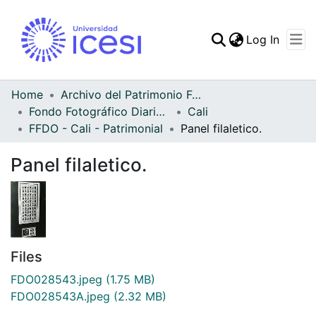
(curren
Log In
Communities & Collec
All of DSpace
Home
Archivo del Patrimonio Fotográfico y Fílmico del Valle del Cauca
Fondo Fotográfico Diario Occidente
Cali
Statistics
FFDO - Cali - Patrimonial
Panel filaletico.
Panel filaletico.
Files
FDO028543.jpeg
(1.75 MB)
FDO028543A.jpeg
(2.32 MB)