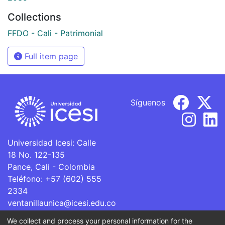
Collections
FFDO - Cali - Patrimonial
Full item page
Síguenos
Universidad Icesi: Calle
18 No. 122-135
Pance, Cali - Colombia
Teléfono: +57 (602) 555
2334
ventanillaunica@icesi.edu.co
We collect and process your personal information for the