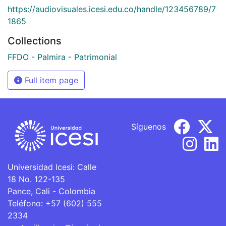
https://audiovisuales.icesi.edu.co/handle/123456789/7
1865
Collections
FFDO - Palmira - Patrimonial
Full item page
Síguenos
Universidad Icesi: Calle
18 No. 122-135
Pance, Cali - Colombia
Teléfono: +57 (602) 555
2334