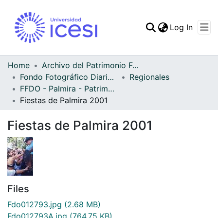
(curren
Log In
Communities & Collec
All of DSpace
Home
Archivo del Patrimonio Fotográfico y Fílmico del Valle del Cauca
Fondo Fotográfico Diario Occidente
Regionales
Statistics
FFDO - Palmira - Patrimonial
Fiestas de Palmira 2001
Fiestas de Palmira 2001
Files
Fdo012793.jpg
(2.68 MB)
Fdo012793A.jpg
(764.75 KB)