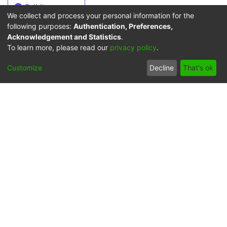
Full item page
We collect and process your personal information for the
following purposes:
Authentication, Preferences,
Acknowledgement and Statistics
.
To learn more, please read our
privacy policy
.
Síguenos
Customize
Decline
That's ok
Universidad Icesi: Calle
18 No. 122-135
Pance, Cali - Colombia
Teléfono: +57 (602) 555
2334
ventanillaunica@icesi.edu.co
La Universidad Icesi es una Institución de Educación
Superior que se encuentra sujeta a inspección y vigilancia
por parte del Ministerio de Educación Nacional.
Cookie
Privacy
End User
Send