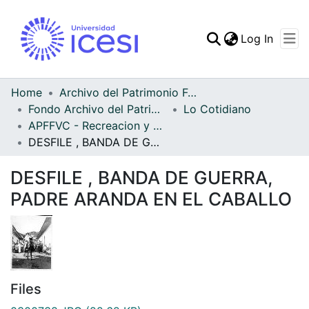
(curren
Log In
Communities & Collec
All of DSpace
Home
Archivo del Patrimonio Fotográfico y Fílmico del Valle del Cauca
Fondo Archivo del Patrimonio Fotográfico y Fílmico del Valle del Cauca
Lo Cotidiano
Statistics
APFFVC - Recreacion y Paseo - Patrimonial
DESFILE , BANDA DE GUERRA, PADRE ARANDA EN EL CABALLO
DESFILE , BANDA DE GUERRA,
PADRE ARANDA EN EL CABALLO
Files