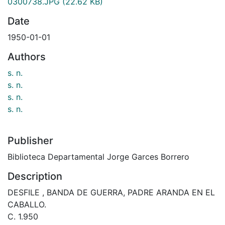
0300738.JPG
(22.62 KB)
Date
1950-01-01
Authors
s. n.
s. n.
s. n.
s. n.
Publisher
Biblioteca Departamental Jorge Garces Borrero
Description
DESFILE , BANDA DE GUERRA, PADRE ARANDA EN EL
CABALLO.
C. 1.950