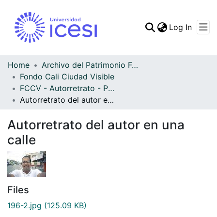
(curren
Log In
Communities & Collec
All of DSpace
Home
Archivo del Patrimonio Fotográfico y Fílmico del Valle del Cauca
Fondo Cali Ciudad Visible
Statistics
FCCV - Autorretrato - Patrimonial
Autorretrato del autor en una calle
Autorretrato del autor en una
calle
Files
196-2.jpg
(125.09 KB)