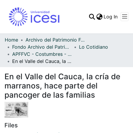
(curren
Log In
Communities & Collec
All of DSpace
Home
Archivo del Patrimonio Fotográfico y Fílmico del Valle del Cauca
Fondo Archivo del Patrimonio Fotográfico y Fílmico del Valle del Cauca
Lo Cotidiano
Statistics
APFFVC - Costumbres - Patrimonial
En el Valle del Cauca, la crí­a de marranos, hace parte del pancoger de las familias
En el Valle del Cauca, la crí­a de
marranos, hace parte del
pancoger de las familias
Files