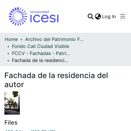
(curren
Log In
Communities & Collec
All of DSpace
Home
Archivo del Patrimonio Fotográfico y Fílmico del Valle del Cauca
Fondo Cali Ciudad Visible
Statistics
FCCV - Fachadas - Patrimonial
Fachada de la residencia del autor
Fachada de la residencia del
autor
Files