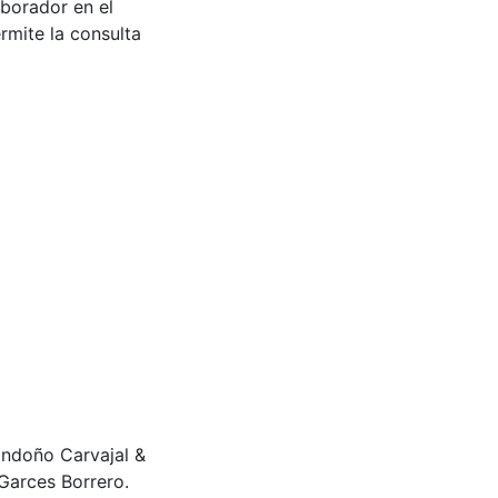
aborador en el
rmite la consulta
ondoño Carvajal &
Garces Borrero.