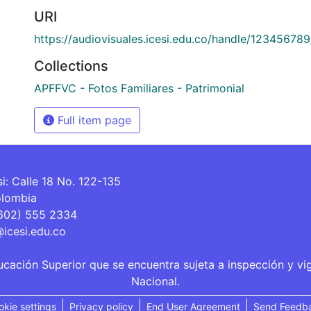
URI
https://audiovisuales.icesi.edu.co/handle/12345678
Collections
APFFVC - Fotos Familiares - Patrimonial
Full item page
si: Calle 18 No. 122-135
olombia
(602) 555 2334
@icesi.edu.co
ucación Superior que se encuentra sujeta a inspección y vi
Nacional.
okie settings
Privacy policy
End User Agreement
Send Feedb