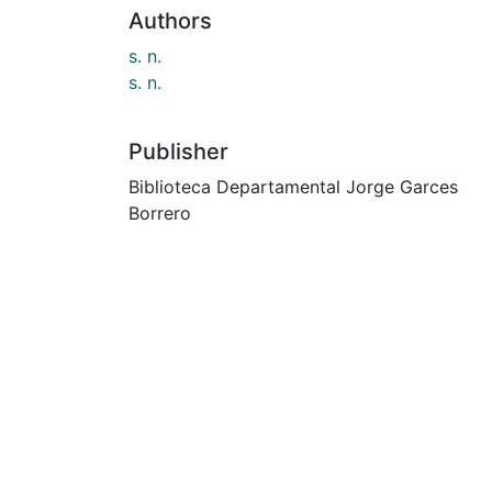
Authors
s. n.
s. n.
Publisher
Biblioteca Departamental Jorge Garces
Borrero