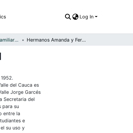
ics
Log In
APFFVC - Fotos Familiares - Patrimonial
Hermanos Amanda y Fernando Londoño Carvajal
l
 1952.
Valle del Cauca es
Valle Jorge Garcés
a Secretaria del
s para su
 entre la
tudiantes e
 el su uso y