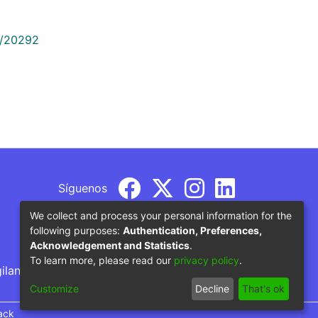
9/20292
Síguenos
We collect and process your personal information for the
following purposes:
Authentication, Preferences,
Acknowledgement and Statistics
.
To learn more, please read our
privacy policy
.
gilancia por parte del Ministerio de Educación
Customize
Decline
That's ok
ack