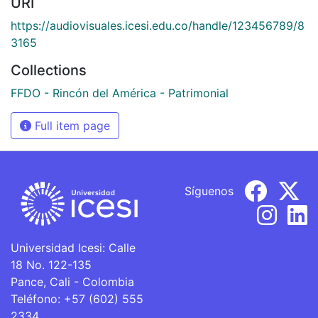
URI
https://audiovisuales.icesi.edu.co/handle/123456789/8
3165
Collections
FFDO - Rincón del América - Patrimonial
Full item page
Síguenos
Universidad Icesi: Calle
18 No. 122-135
Pance, Cali - Colombia
Teléfono: +57 (602) 555
2334