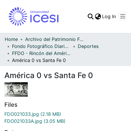
(curren
Log In
Communities & Collec
All of DSpace
Home
Archivo del Patrimonio Fotográfico y Fílmico del Valle del Cauca
Fondo Fotográfico Diario Occidente
Deportes
Statistics
FFDO - Rincón del América - Patrimonial
América 0 vs Santa Fe 0
América 0 vs Santa Fe 0
Files
FDO021033.jpg
(2.18 MB)
FDO021033A.jpg
(3.05 MB)