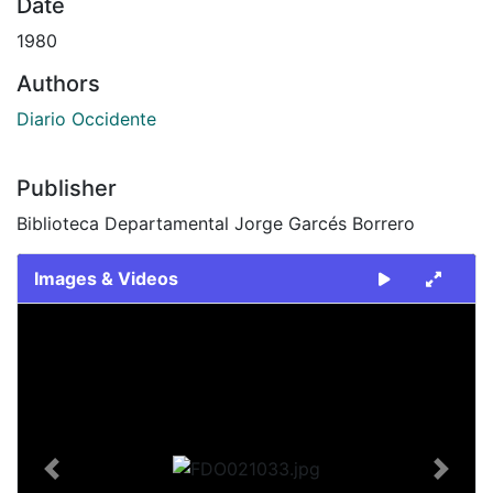
Date
1980
Authors
Diario Occidente
Publisher
Biblioteca Departamental Jorge Garcés Borrero
Images & Videos
Slide 1 of 2
Previous
Next