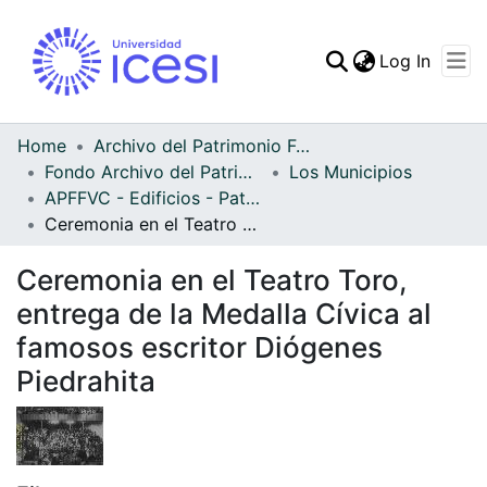
(curren
Log In
Communities & Collec
All of DSpace
Home
Archivo del Patrimonio Fotográfico y Fílmico del Valle del Cauca
Fondo Archivo del Patrimonio Fotográfico y Fílmico del Valle del Cauca
Los Municipios
Statistics
APFFVC - Edificios - Patrimonial
Ceremonia en el Teatro Toro, entrega de la Medalla Cívica al famosos escritor Diógenes Piedrahita
Ceremonia en el Teatro Toro,
entrega de la Medalla Cívica al
famosos escritor Diógenes
Piedrahita