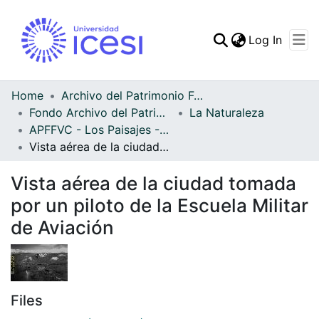
(curren
Log In
Communities & Collec
All of DSpace
Home
Archivo del Patrimonio Fotográfico y Fílmico del Valle del Cauca
Fondo Archivo del Patrimonio Fotográfico y Fílmico del Valle del Cauca
La Naturaleza
Statistics
APFFVC - Los Paisajes - Patrimonial
Vista aérea de la ciudad tomada por un piloto de la Escuela Militar de Aviación
Vista aérea de la ciudad tomada
por un piloto de la Escuela Militar
de Aviación
Files