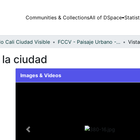
Communities & Collections
All of DSpace
Statist
o Cali Ciudad Visible
FCCV - Paisaje Urbano - Patrimonial
 la ciudad
Images & Videos
Slide 1 of 1
Previous