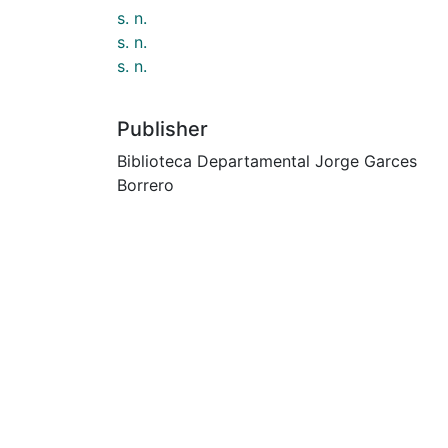
s. n.
s. n.
s. n.
Publisher
Biblioteca Departamental Jorge Garces
Borrero