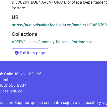
& 500291. BUENAVENTURA: Biblioteca Departament
Borrero.
URI
https://audiovisuales.icesi.edu.co/handle/12345678
Collections
APFFVC - Las Canoas y Balsas - Patrimonial
Full item page
si: Calle 18 No. 122-135
olombia
(602) 555 2334
@icesi.edu.co
ucación Superior que se encuentra sujeta a inspección y vi