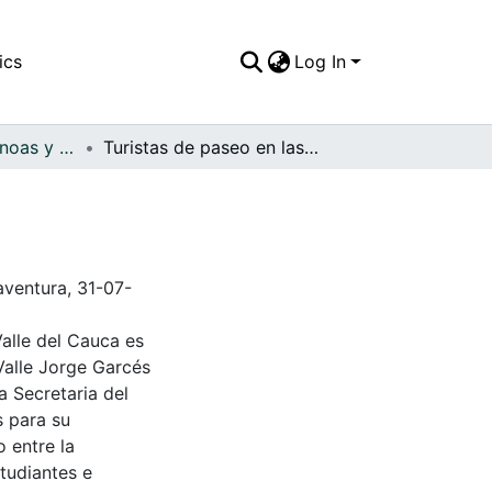
ics
Log In
APFFVC - Las Canoas y Balsas - Patrimonial
Turistas de paseo en las playas de Juanchaco
aventura, 31-07-
Valle del Cauca es
Valle Jorge Garcés
a Secretaria del
s para su
 entre la
tudiantes e