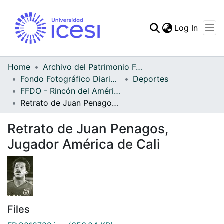
(curren
Log In
Communities & Collec
All of DSpace
Home
Archivo del Patrimonio Fotográfico y Fílmico del Valle del Cauca
Fondo Fotográfico Diario Occidente
Deportes
Statistics
FFDO - Rincón del América - Patrimonial
Retrato de Juan Penagos, Jugador América de Cali
Retrato de Juan Penagos,
Jugador América de Cali
Files