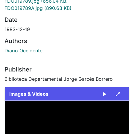
FDO019789.jpg
(656.04 KB)
FDO019789A.jpg
(890.63 KB)
Date
1983-12-19
Authors
Diario Occidente
Publisher
Biblioteca Departamental Jorge Garcés Borrero
Images & Videos
Slide 1 of 2