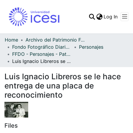
(curren
Log In
Communities & Collec
All of DSpace
Home
Archivo del Patrimonio Fotográfico y Fílmico del Valle del Cauca
Fondo Fotográfico Diario Occidente
Personajes
Statistics
FFDO - Personajes - Patrimonial
Luis Ignacio Libreros se le hace entrega de una placa de reconocimiento
Luis Ignacio Libreros se le hace
entrega de una placa de
reconocimiento
Files