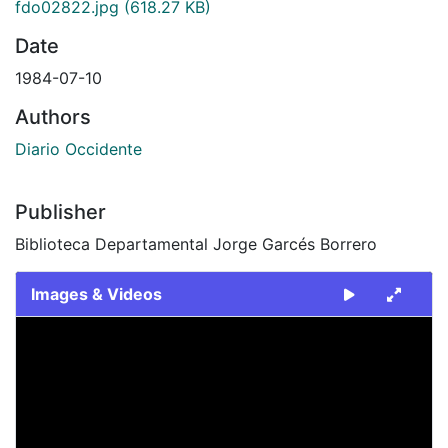
fdo02822.jpg
(618.27 KB)
Date
1984-07-10
Authors
Diario Occidente
Publisher
Biblioteca Departamental Jorge Garcés Borrero
Images & Videos
Slide 1 of 1