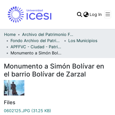
(curren
Log In
Communities & Collec
All of DSpace
Home
Archivo del Patrimonio Fotográfico y Fílmico del Valle del Cauca
Fondo Archivo del Patrimonio Fotográfico y Fílmico del Valle del Cauca
Los Municipios
Statistics
APFFVC - Ciudad - Patrimonial
Monumento a Simón Bolívar en el barrio Bolívar de Zarzal
Monumento a Simón Bolívar en
el barrio Bolívar de Zarzal
Files
0602125.JPG
(31.25 KB)