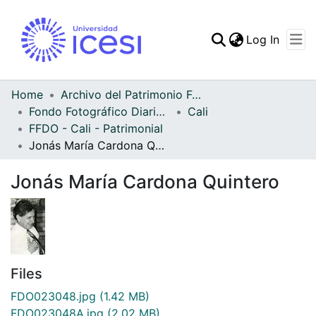
(curren
Log In
Communities & Collec
All of DSpace
Home
Archivo del Patrimonio Fotográfico y Fílmico del Valle del Cauca
Fondo Fotográfico Diario Occidente
Cali
Statistics
FFDO - Cali - Patrimonial
Jonás María Cardona Quintero
Jonás María Cardona Quintero
Files
FDO023048.jpg
(1.42 MB)
FDO023048A.jpg
(2.02 MB)